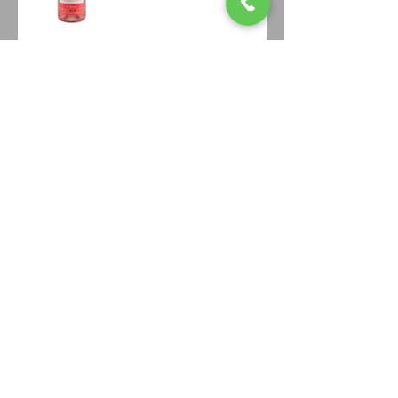
Le Rosé de Loire LA ROBE D
IRIS 2021 récompensé
3 CUVEES médaillés aux Ligers 2022
Archives
mai 2018
(1)
1 post
février 2018
(1)
1 post
février 2017
(1)
1 post
Rechercher par Tags